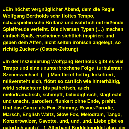
»Ein höchst vergnüglicher Abend, dem die Regie
Wolfgang Bertholds sehr flottes Tempo,
schauspielerische Brillanz und wahrlich mitreißende
Spielfreude verleiht. Die diversen Typen (…) machen
einfach Spaß, erscheinen sichtlich inspiriert und
geben dem Affen, nicht selten ironisch angelegt, so
richtig Zucker.« (Ostsee-Zeitung)
»In der Inszenierung
Wolfgang Bertholds
gibt es viel
Tempo und eine ununterbrochene Folge turbulenter
Szenenwechsel. (…) Man flirtet heftig, kokettiert,
mißversteht sich, flötet so zärtlich wie hinterhältig,
wirkt schüchtern bis pathetisch, auch
melodramatisch, schimpft, beleidigt sich, klagt echt
und unecht, parodiert, flunkert ohne Ende, prahlt.
Und das Ganze als Fox, Shimmy, Revue-Parodie,
Marsch, English Waltz, Slow-Fox, Melodram, Tango,
Konzertwalzer, Gavotte, und, und, und. Liebe gibt es
natürlich auch (…). Allerhand Kuddelmuddel also, der